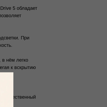
Drive 5 обладает
позволяет
одсветки. При
кость.
 в нём легко
егая к вскрытию
кая
ть качественный