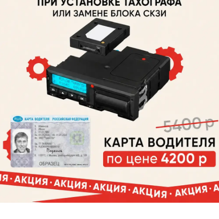
ь два слота для SIM-карт. Поэтому пользовател
я к услугам разных операторов связи.
 AТОЛ Drive 5 выгоден и тем, что в него можно
о контроля транспорта, а также подсоединять д
устройства – в частности, датчик уровня и расх
тания, В: 9-35
потребляемый ток, А: 3
ток в режиме работы без печати, А: 0,1
чих температур тахографа, °С: от -40 до +70