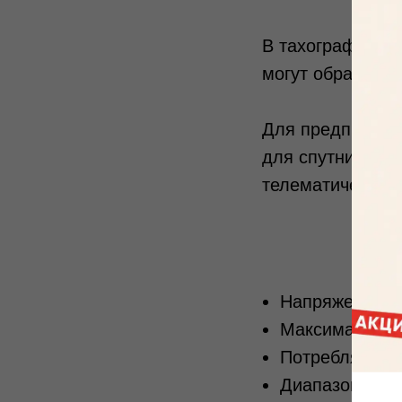
В тахографе ест
могут обращатьс
Для предприятий
для спутниковог
телематические 
Напряжение пи
Максимальный 
Потребляемый 
Диапазон рабо