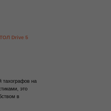
ТОЛ Drive 5
й тахографов на
тиками, это
бством в