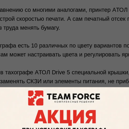
авнению со многими аналогами, принтер AТОЛ 
трой скоростью печати. А сам печатный отсек 
з труда менять бумагу.
графа есть 10 различных по цвету вариантов п
сам может настраивать цвета и регулировать яр
 в тахографе AТОЛ Drive 5 специальной крышки,
заменять СКЗИ или элементы питания, не приб
рибора.
мы, реализованные в тахографе, отличает высо
помехам и вибрациям. Это помогает обеспечива
вых сигналов и надежное GPRS-соединение.