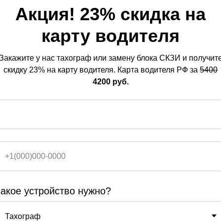
чих температур принтера, °С: от -30 до +70
Акция!
23% скидка на
ти, мм/сек: до 100
карту водителя
ая бумага, ширина, внешний диаметр рулона, 
ых при отключенном внешнем питании, дней: 
Закажите у нас тахограф или замену блока СКЗИ и получит
писей об использовании ТС, шт: не менее 365
скидку 23% на карту водителя. Карта водителя РФ за
5400
4200 руб.
акое устройство нужно?