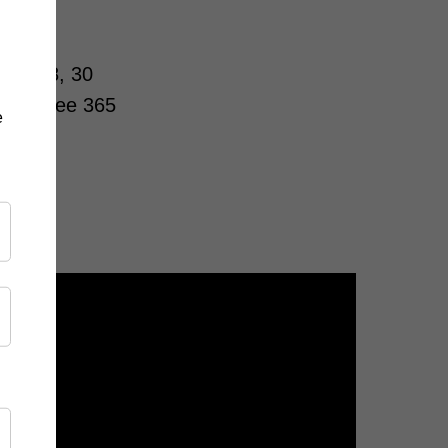
мм: 58, 30
не менее 365
е