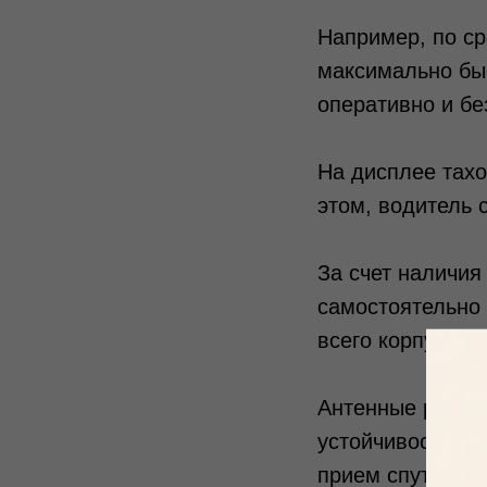
Например, по ср
максимально быс
оперативно и бе
На дисплее тахо
этом, водитель 
За счет наличия
самостоятельно 
всего корпуса п
Антенные разъе
устойчивость к 
прием спутнико