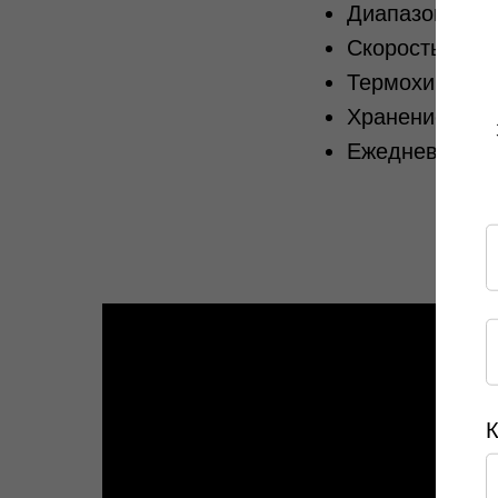
Диапазон рабо
Скорость печа
Термохимическ
Хранение данн
Ежедневных за
К