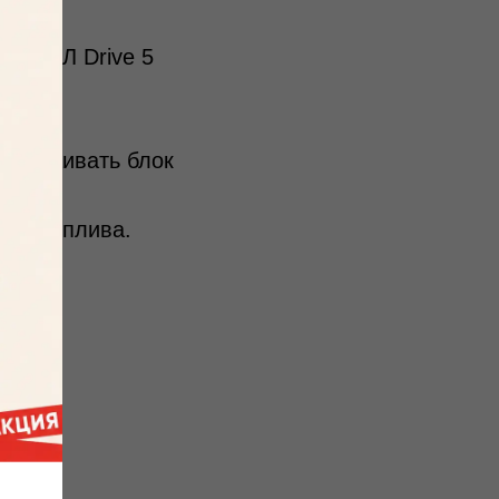
и AТОЛ Drive 5
 встраивать блок
ругие
ода топлива.